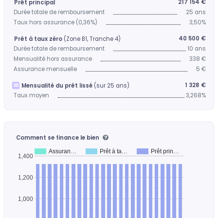
217 154 €
Prêt principal
Durée totale de remboursement
25 ans
Taux hors assurance (0,36%)
3,50%
40 500 €
Prêt à taux zéro
(Zone B1, Tranche 4)
Durée totale de remboursement
10 ans
Mensualité hors assurance
338 €
Assurance mensuelle
5 €
1 328 €
Mensualité du prêt lissé
(sur 25 ans)
Taux moyen
3,268%
Comment se finance le bien
Assuran…
Prêt à ta…
Prêt prin…
1,400
1,200
1,000