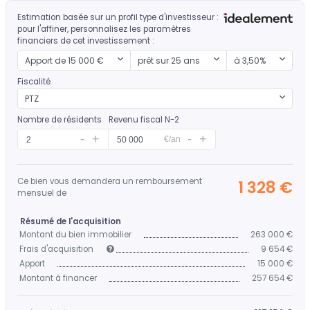
Estimation basée sur un profil type d'investisseur :
pour l'affiner, personnalisez les paramètres
financiers de cet investissement :
Mon apport
Durée d'emprunt
Mon taux
Apport de 15 000 €
prêt sur 25 ans
à 3,50%
Fiscalité
PTZ
Nombre de résidents
Revenu fiscal N-2
€/an
Ce bien vous demandera un remboursement
1 328 €
mensuel de
Résumé de l'acquisition
Montant du bien immobilier
263 000 €
Frais d'acquisition
9 654 €
Apport
15 000 €
Montant à financer
257 654 €