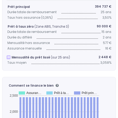
394 737 €
Prêt principal
Durée totale de remboursement
25 ans
Taux hors assurance (0,36%)
3,50%
90 000 €
Prêt à taux zéro
(Zone ABIS, Tranche 3)
Durée totale de remboursement
15 ans
Durée du différé
2 ans
Mensualité hors assurance
577 €
Assurance mensuelle
16 €
2 448 €
Mensualité du prêt lissé
(sur 25 ans)
Taux moyen
3,058%
Comment se finance le bien
Assuran…
Prêt à ta…
Prêt prin…
2,500
2,000