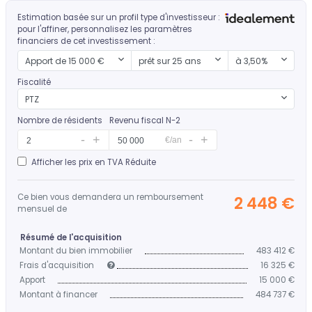
Estimation basée sur un profil type d'investisseur :
pour l'affiner, personnalisez les paramètres
financiers de cet investissement :
Mon apport
Durée d'emprunt
Mon taux
Apport de 15 000 €
prêt sur 25 ans
à 3,50%
Fiscalité
PTZ
Nombre de résidents
Revenu fiscal N-2
€/an
Afficher les prix en TVA Réduite
Ce bien vous demandera un remboursement
2 448 €
mensuel de
Résumé de l'acquisition
Montant du bien immobilier
483 412 €
Frais d'acquisition
16 325 €
Apport
15 000 €
Montant à financer
484 737 €