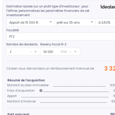
Estimation basée sur un profil type d'investisseur : pour
l'affiner, personnalisez les paramètres financiers de cet
investissement :
Mon apport
Durée d'emprunt
Mon taux
Apport de 15 000 €
prêt sur 25 ans
à 3,50%
Fiscalité
PTZ
Nombre de résidents
Revenu fiscal N-2
€/an
3 3
Ce bien vous demandera un remboursement mensuel de
Résumé de l'acquisition
Montant du bien immobilier
62
Frais d'acquisition
2
Apport
1
Montant à financer
63
58
Prêt principal