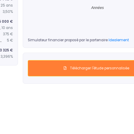
25 ans
Années
3,50%
5 000 €
10 ans
375 €
Simulateur financier proposé par le partenaire
Idealement
5 €
3 325 €
3,396%
Télécharger l'étude personnalisée