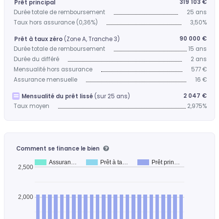
319 103 €
Prêt principal
Durée totale de remboursement
25 ans
Taux hors assurance (0,36%)
3,50%
90 000 €
Prêt à taux zéro
(Zone A, Tranche 3)
Durée totale de remboursement
15 ans
Durée du différé
2 ans
Mensualité hors assurance
577 €
Assurance mensuelle
16 €
2 047 €
Mensualité du prêt lissé
(sur 25 ans)
Taux moyen
2,975%
Comment se finance le bien
Assuran…
Prêt à ta…
Prêt prin…
2,500
2,000