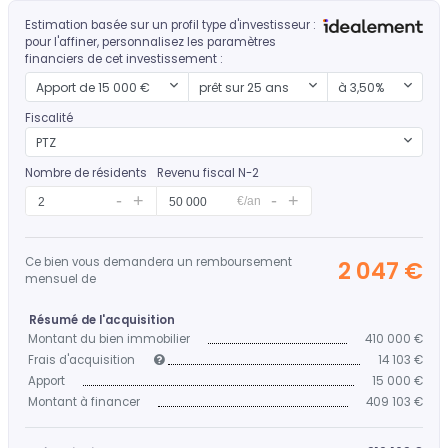
Estimation basée sur un profil type d'investisseur :
pour l'affiner, personnalisez les paramètres
financiers de cet investissement :
Mon apport
Durée d'emprunt
Mon taux
Apport de 15 000 €
prêt sur 25 ans
à 3,50%
Fiscalité
PTZ
Nombre de résidents
Revenu fiscal N-2
€/an
Ce bien vous demandera un remboursement
2 047 €
mensuel de
Résumé de l'acquisition
Montant du bien immobilier
410 000 €
Frais d'acquisition
14 103 €
Apport
15 000 €
Montant à financer
409 103 €