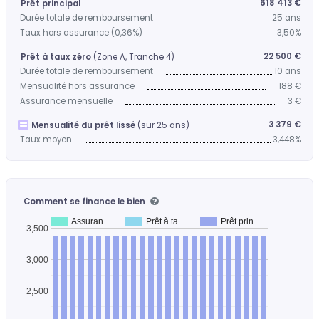
618 413 €
Prêt principal
Durée totale de remboursement
25 ans
Taux hors assurance (0,36%)
3,50%
22 500 €
Prêt à taux zéro
(Zone A, Tranche 4)
Durée totale de remboursement
10 ans
Mensualité hors assurance
188 €
Assurance mensuelle
3 €
3 379 €
Mensualité du prêt lissé
(sur 25 ans)
Taux moyen
3,448%
Comment se finance le bien
Assuran…
Prêt à ta…
Prêt prin…
3,500
3,000
2,500