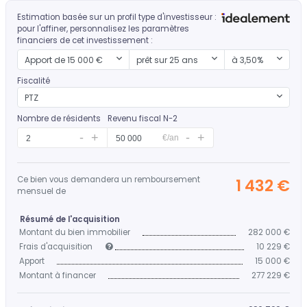
Estimation basée sur un profil type d'investisseur :
pour l'affiner, personnalisez les paramètres
financiers de cet investissement :
Mon apport
Durée d'emprunt
Mon taux
Apport de 15 000 €
prêt sur 25 ans
à 3,50%
Fiscalité
PTZ
Nombre de résidents
Revenu fiscal N-2
€/an
Ce bien vous demandera un remboursement
1 432 €
mensuel de
Résumé de l'acquisition
Montant du bien immobilier
282 000 €
Frais d'acquisition
10 229 €
Apport
15 000 €
Montant à financer
277 229 €