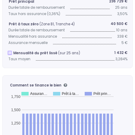
236 729 €
Prêt principal
Durée totale de remboursement
25 ans
Taux hors assurance (0,36%)
3,50%
40 500 €
Prêt à taux zéro
(Zone B1, Tranche 4)
Durée totale de remboursement
10 ans
Mensualité hors assurance
338 €
Assurance mensuelle
5 €
1 432 €
Mensualité du prêt lissé
(sur 25 ans)
Taux moyen
3,284%
Comment se finance le bien
Assuran…
Prêt à ta…
Prêt prin…
1,750
1,500
1,250