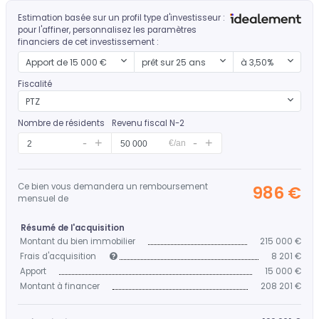
Estimation basée sur un profil type d'investisseur :
pour l'affiner, personnalisez les paramètres
financiers de cet investissement :
Mon apport
Durée d'emprunt
Mon taux
Apport de 15 000 €
prêt sur 25 ans
à 3,50%
Fiscalité
PTZ
Nombre de résidents
Revenu fiscal N-2
€/an
Ce bien vous demandera un remboursement
986 €
mensuel de
Résumé de l'acquisition
Montant du bien immobilier
215 000 €
Frais d'acquisition
8 201 €
Apport
15 000 €
Montant à financer
208 201 €