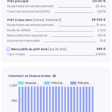
122 201 €
Prêt principal
Durée totale de remboursement
25 ans
Taux hors assurance (0,36%)
3,50%
86 000 €
Prêt à taux zéro
(Zone A, Tranche 3)
Durée totale de remboursement
15 ans
Durée du différé
2 ans
Mensualité hors assurance
551 €
Assurance mensuelle
15 €
986 €
Mensualité du prêt lissé
(sur 25 ans)
Taux moyen
2,499%
Comment se finance le bien
Assuran…
Prêt à ta…
Prêt prin…
1,000
800