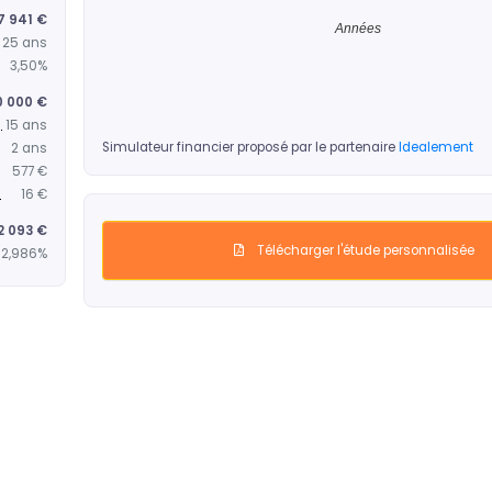
7 941 €
Années
25 ans
3,50%
0 000 €
15 ans
Simulateur financier proposé par le partenaire
Idealement
2 ans
577 €
16 €
2 093 €
Télécharger l'étude personnalisée
2,986%