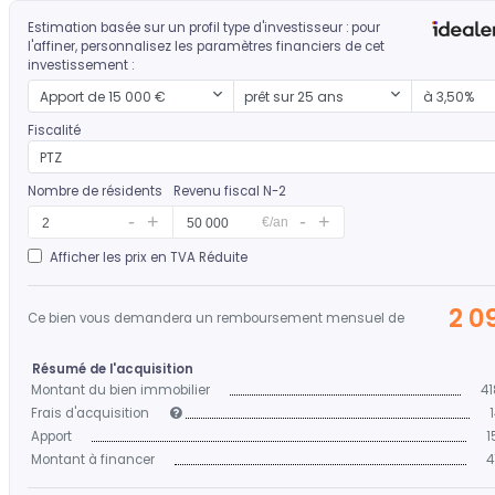
Estimation basée sur un profil type d'investisseur : pour
l'affiner, personnalisez les paramètres financiers de cet
investissement :
Mon apport
Durée d'emprunt
Mon taux
Apport de 15 000 €
prêt sur 25 ans
à 3,50%
Fiscalité
PTZ
Nombre de résidents
Revenu fiscal N-2
€/an
Afficher les prix en TVA Réduite
2 0
Ce bien vous demandera un remboursement mensuel de
Résumé de l'acquisition
Montant du bien immobilier
41
Frais d'acquisition
Apport
1
Montant à financer
4