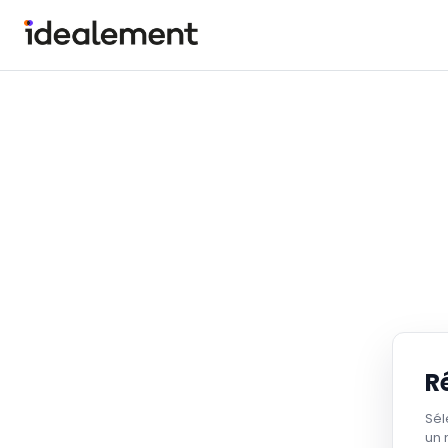
R
Sél
un 