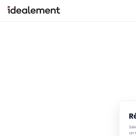
R
Sél
un 