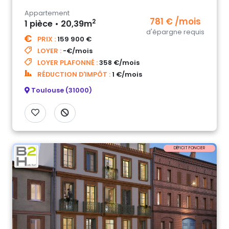
Appartement
781 € /mois
2
1 pièce • 20,39m
d'épargne requis
PRIX :
159 900 €
LOYER :
-€/mois
LOYER PLAFONNÉ :
358 €/mois
RÉDUCTION D'IMPÔT :
1 €/mois
Toulouse (31000)
DÉFICIT FONCIER