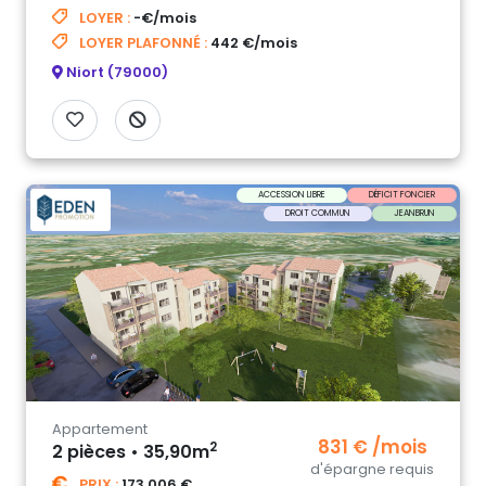
LOYER :
-€/mois
LOYER PLAFONNÉ :
442 €/mois
Niort (79000)
ACCESSION LIBRE
DÉFICIT FONCIER
DROIT COMMUN
JEANBRUN
Appartement
831 € /mois
2
2 pièces • 35,90m
d'épargne requis
PRIX :
173 006 €