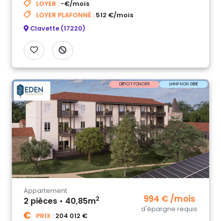
LOYER :
-€/mois
LOYER PLAFONNÉ :
512 €/mois
Clavette (17220)
DÉFICIT FONCIER
LMNP NON GÉRÉ
Appartement
994 € /mois
2
2 pièces • 40,85m
d'épargne requis
PRIX :
204 012 €