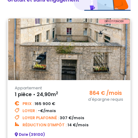
DÉFICIT FONCIER
Appartement
864 € /mois
2
1 pièce • 24,90m
d'épargne requis
PRIX :
165 900 €
LOYER :
-€/mois
LOYER PLAFONNÉ :
307 €/mois
RÉDUCTION D'IMPÔT :
14 €/mois
Dole (39100)