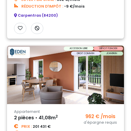
RÉDUCTION D'IMPÔT :
-9 €/mois
Carpentras (84200)
ACCESSION LIBRE
DÉFICIT FONCIER
DROIT COMMUN
JEANBRUN
Appartement
962 € /mois
2
2 pièces • 41,08m
d'épargne requis
PRIX :
201 431 €