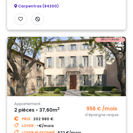
Carpentras (84200)
DÉFICIT FONCIER
Appartement
956 € /mois
2
2 pièces • 37,60m
d'épargne requis
PRIX :
202 980 €
LOYER :
-€/mois
LOYER PLAFONNÉ :
532 €/mois