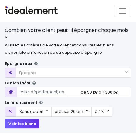
Combien votre client peut-il épargner chaque mois
?
Ajustez les critères de votre client et consultez les biens
disponible en fonction de sa capacité d'épargne
Épargne max
Épargne max
€
Épargne
Le bien idéal
Localisation
de
50 k€
à
+300 k€
Le financement
Mon apport
Durée d'emprunt
Mon taux
%
Sans apport
prêt sur 20 ans
à 4%
Voir les biens