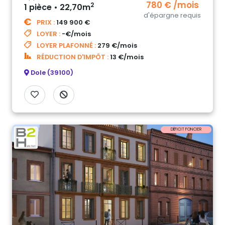
780 € /mois
2
1 pièce • 22,70m
d'épargne requis
PRIX :
149 900 €
LOYER :
-€/mois
LOYER PLAFONNÉ :
279 €/mois
RÉDUCTION D'IMPÔT :
13 €/mois
Dole (39100)
DÉFICIT FONCIER