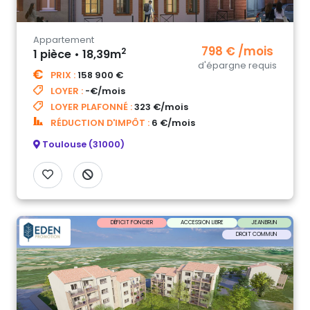
Appartement
798 € /mois
2
1 pièce • 18,39m
d'épargne requis
PRIX :
158 900 €
LOYER :
-€/mois
LOYER PLAFONNÉ :
323 €/mois
RÉDUCTION D'IMPÔT :
6 €/mois
Toulouse (31000)
DÉFICIT FONCIER
ACCESSION LIBRE
JEANBRUN
DROIT COMMUN