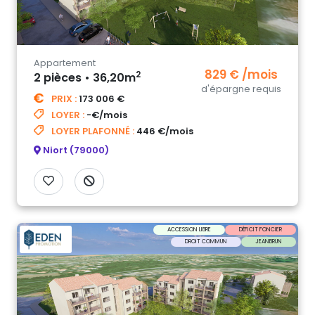
Appartement
829 € /mois
2
2 pièces • 36,20m
d'épargne requis
PRIX :
173 006 €
LOYER :
-€/mois
LOYER PLAFONNÉ :
446 €/mois
Niort (79000)
ACCESSION LIBRE
DÉFICIT FONCIER
DROIT COMMUN
JEANBRUN