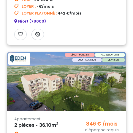
LOYER :
-€/mois
LOYER PLAFONNÉ :
442 €/mois
Niort (79000)
DÉFICIT FONCIER
ACCESSION LIBRE
DROIT COMMUN
JEANBRUN
Appartement
846 € /mois
2
2 pièces • 36,10m
d'épargne requis