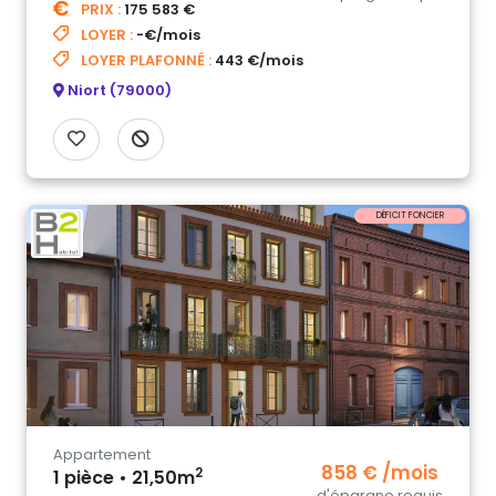
PRIX :
175 583 €
LOYER :
-€/mois
LOYER PLAFONNÉ :
443 €/mois
Niort (79000)
DÉFICIT FONCIER
Appartement
858 € /mois
2
1 pièce • 21,50m
d'épargne requis