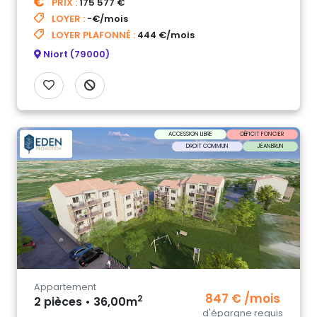
PRIX :
175 577 €
LOYER :
-€/mois
LOYER PLAFONNÉ :
444 €/mois
Niort (79000)
ACCESSION LIBRE
DÉFICIT FONCIER
DROIT COMMUN
JEANBRUN
Appartement
847 € /mois
2
2 pièces • 36,00m
d'épargne requis