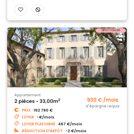
DÉFICIT FONCIER
Appartement
930 € /mois
2
2 pièces • 33,00m
d'épargne requis
PRIX :
192 780 €
LOYER :
-€/mois
LOYER PLAFONNÉ :
467 €/mois
RÉDUCTION D'IMPÔT :
-2 €/mois