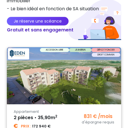
immobilier
- Le bien idéal en fonction de SA situation
Je réserve une scéance
Gratuit et sans engagement
ACCESSION LIBRE
JEANBRUN
DÉFICIT FONCIER
DROIT COMMUN
Appartement
831 € /mois
2
2 pièces • 35,90m
d'épargne requis
PRIX :
172 940 €