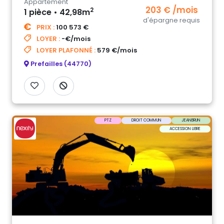
Appartement
203 € /mois
2
1 pièce • 42,98m
d'épargne requis
PRIX :
100 573 €
LOYER :
-€/mois
LOYER PLAFONNÉ :
579 €/mois
Prefailles (44770)
PTZ
DROIT COMMUN
JEANBRUN
ACCESSION LIBRE