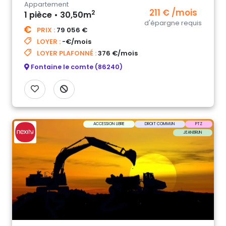
Appartement
211 € /mois
2
1 pièce • 30,50m
d'épargne requis
PRIX :
79 056 €
LOYER :
-€/mois
LOYER PLAFONNÉ :
376 €/mois
Fontaine le comte (86240)
ACCESSION LIBRE
DROIT COMMUN
PTZ
JEANBRUN