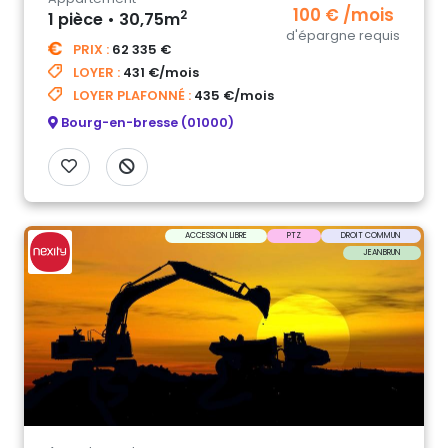
100 € /mois
2
1 pièce • 30,75m
d'épargne requis
PRIX :
62 335 €
LOYER :
431 €/mois
LOYER PLAFONNÉ :
435 €/mois
Bourg-en-bresse (01000)
ACCESSION LIBRE
PTZ
DROIT COMMUN
JEANBRUN