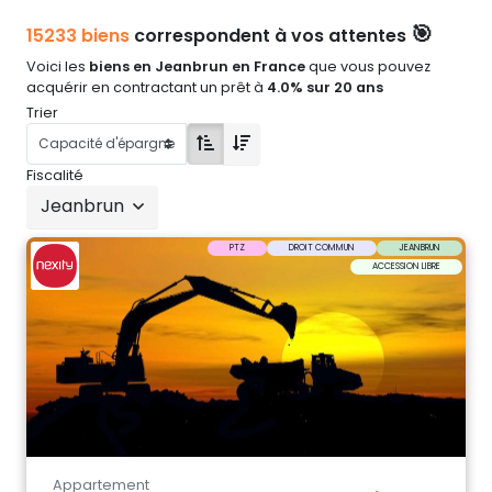
🎯
15233 biens
correspondent à vos attentes
Voici les
biens en Jeanbrun en France
que vous pouvez
acquérir en contractant un prêt à
4.0% sur 20 ans
Trier
Fiscalité
Jeanbrun
PTZ
DROIT COMMUN
JEANBRUN
ACCESSION LIBRE
Appartement