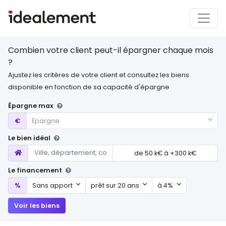
Combien votre client peut-il épargner chaque mois
?
Ajustez les critères de votre client et consultez les biens
disponible en fonction de sa capacité d'épargne
Épargne max
Épargne max
€
Épargne
Le bien idéal
Localisation
de
50 k€
à
+300 k€
Le financement
Mon apport
Durée d'emprunt
Mon taux
%
Sans apport
prêt sur 20 ans
à 4%
Voir les biens