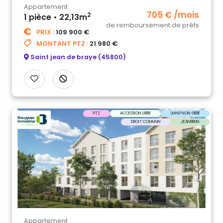
Appartement
705 € /mois
2
1 pièce • 22,13m
de remboursement de prêts
PRIX :
109 900 €
MONTANT PTZ :
21 980 €
Saint jean de braye (45800)
PTZ
ACCESSION LIBRE
LMNP NON GÉRÉ
DROIT COMMUN
JEANBRUN
Appartement