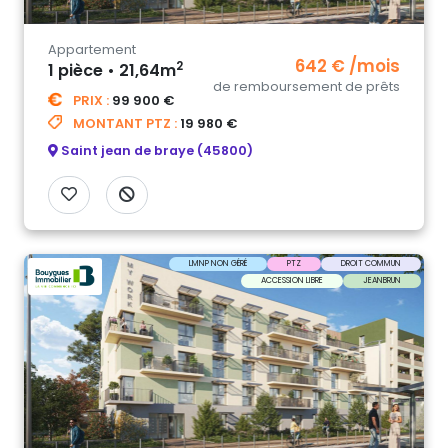
Appartement
642 € /mois
2
1 pièce • 21,64m
de remboursement de prêts
PRIX :
99 900 €
MONTANT PTZ :
19 980 €
Saint jean de braye (45800)
LMNP NON GÉRÉ
PTZ
DROIT COMMUN
ACCESSION LIBRE
JEANBRUN