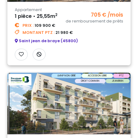
Appartement
705 € /mois
2
1 pièce • 25,55m
de remboursement de prêts
PRIX :
109 900 €
MONTANT PTZ :
21 980 €
Saint jean de braye (45800)
LMNP NON GÉRÉ
ACCESSION LIBRE
PTZ
DROIT COMMUN
JEANBRUN