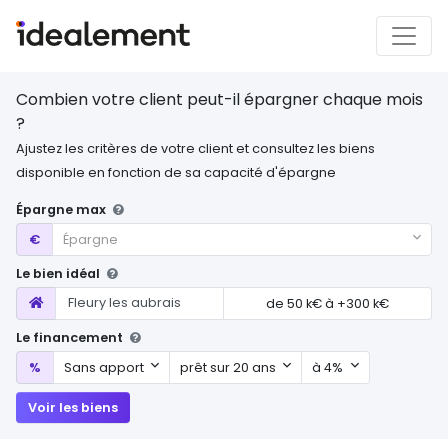
Combien votre client peut-il épargner chaque mois
?
Ajustez les critères de votre client et consultez les biens
disponible en fonction de sa capacité d'épargne
Épargne max
Épargne max
€
Épargne
Le bien idéal
Localisation
de
50 k€
à
+300 k€
Le financement
Mon apport
Durée d'emprunt
Mon taux
%
Sans apport
prêt sur 20 ans
à 4%
Voir les biens