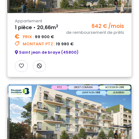
Appartement
642 € /mois
2
1 pièce • 20,66m
de remboursement de prêts
PRIX :
99 900 €
MONTANT PTZ :
19 980 €
Saint jean de braye (45800)
PTZ
DROIT COMMUN
ACCESSION LIBRE
LMNP NON GÉRÉ
JEANBRUN