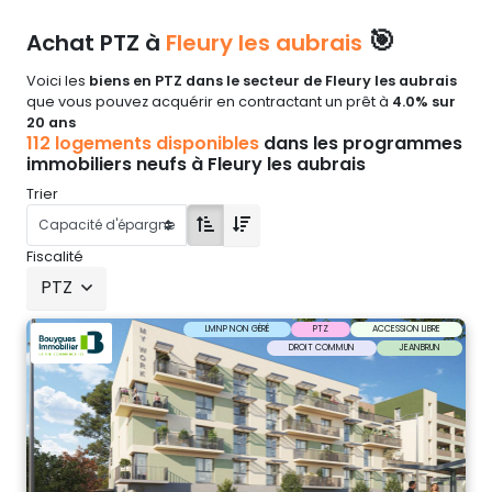
🎯
Achat PTZ à
Fleury les aubrais
Voici les
biens en PTZ dans le secteur de Fleury les aubrais
que vous pouvez acquérir en contractant un prêt à
4.0% sur
20 ans
112 logements disponibles
dans les programmes
immobiliers neufs à Fleury les aubrais
Trier
Fiscalité
PTZ
LMNP NON GÉRÉ
PTZ
ACCESSION LIBRE
DROIT COMMUN
JEANBRUN