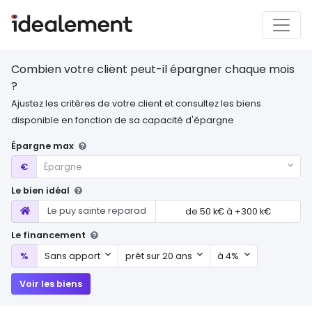
Combien votre client peut-il épargner chaque mois
?
Ajustez les critères de votre client et consultez les biens
disponible en fonction de sa capacité d'épargne
Épargne max
Épargne max
€
Épargne
Le bien idéal
Localisation
de
50 k€
à
+300 k€
Le financement
Mon apport
Durée d'emprunt
Mon taux
%
Sans apport
prêt sur 20 ans
à 4%
Voir les biens