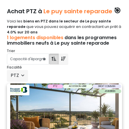
🎯
Achat PTZ à
Le puy sainte reparade
Voici les
biens en PTZ dans le secteur de Le puy sainte
reparade
que vous pouvez acquérir en contractant un prêt à
4.0% sur 20 ans
1 logements disponibles
dans les programmes
immobiliers neufs à Le puy sainte reparade
Trier
Fiscalité
PTZ
PTZ
ACCESSION LIBRE
DROIT COMMUN
JEANBRUN